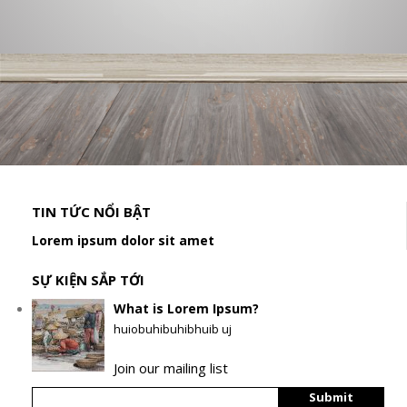
TIN TỨC NỔI BẬT
Lorem ipsum dolor sit amet
SỰ KIỆN SẮP TỚI
What is Lorem Ipsum?
huiobuhibuhibhuib uj
Join our mailing list